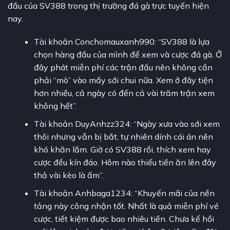
đầu của SV388 trong thị trường đá gà trực tuyến hiện
nay.
Tài khoản Conchomauxanh990: “SV388 là lựa
chọn hàng đầu của mình để xem và cược đá gà. Ở
đây phát miễn phí các trận đấu nên không cần
phải “mò” vào mấy sới chui nữa. Xem ở đây tiện
hơn nhiều, cả ngày có đến cả vài trăm trận xem
không hết”.
Tài khoản DuyAnhzz324: “Ngày xưa vào sới xem
thôi nhưng vẫn bị bắt, tự nhiên dính cái án nên
khó khăn lắm. Giờ có SV388 rồi, thích xem hay
cược đều kín đáo. Hôm nào thiếu tiền ăn lên đây
thả vài kèo là ấm”.
Tài khoản Anhbaga1234: “Khuyến mãi của nền
tảng này công nhận tốt. Nhất là quả miễn phí vé
cược, tiết kiệm được bao nhiêu tiền. Chưa kể hồi