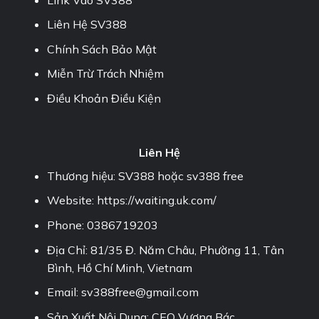
Liên Hệ SV388
Chính Sách Bảo Mật
Miễn Trừ Trách Nhiệm
Điều Khoản Điều Kiện
Liên Hệ
Thương hiệu: SV388 hoặc sv388 free
Website:
https://waiting.uk.com/
Phone:
0386719203
Địa Chỉ:
81/35 Đ. Năm Châu, Phường 11, Tân
Bình, Hồ Chí Minh, Vietnam
Email:
sv388free@gmail.com
Sản Xuất Nội Dung:
CEO Vương Bác