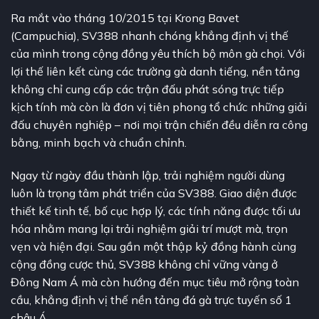
Ra mắt vào tháng 10/2015 tại Krong Bavet
(Campuchia), SV388 nhanh chóng khẳng định vị thế
của mình trong cộng đồng yêu thích bộ môn gà chọi. Với
lợi thế liên kết cùng các trường gà danh tiếng, nền tảng
không chỉ cung cấp các trận đấu phát sóng trực tiếp
kịch tính mà còn là đơn vị tiên phong tổ chức những giải
đấu chuyên nghiệp – nơi mọi trận chiến đều diễn ra công
bằng, minh bạch và chuẩn chỉnh.
Ngay từ ngày đầu thành lập, trải nghiệm người dùng
luôn là trọng tâm phát triển của SV388. Giao diện được
thiết kế tinh tế, bố cục hợp lý, các tính năng được tối ưu
hóa nhằm mang lại trải nghiệm giải trí mượt mà, trọn
vẹn và hiện đại. Sau gần một thập kỷ đồng hành cùng
cộng đồng cược thủ, SV388 không chỉ vững vàng ở
Đông Nam Á mà còn hướng đến mục tiêu mở rộng toàn
cầu, khẳng định vị thế nền tảng đá gà trực tuyến số 1
châu Á.