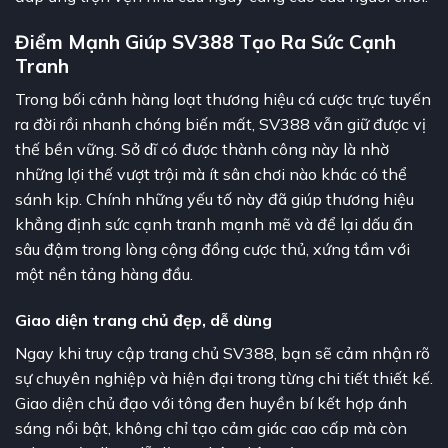
Điểm Mạnh Giúp SV388 Tạo Ra Sức Cạnh
Tranh
Trong bối cảnh hàng loạt thương hiệu cá cược trực tuyến
ra đời rồi nhanh chóng biến mất, SV388 vẫn giữ được vị
thế bền vững. Sở dĩ có được thành công này là nhờ
những lợi thế vượt trội mà ít sân chơi nào khác có thể
sánh kịp. Chính những yếu tố này đã giúp thương hiệu
khẳng định sức cạnh tranh mạnh mẽ và để lại dấu ấn
sâu đậm trong lòng cộng đồng cược thủ, xứng tầm với
một nền tảng hàng đầu.
Giao diện trang chủ đẹp, dễ dùng
Ngay khi truy cập trang chủ SV388, bạn sẽ cảm nhận rõ
sự chuyên nghiệp và hiện đại trong từng chi tiết thiết kế.
Giao diện chủ đạo với tông đen huyền bí kết hợp ánh
sáng nổi bật, không chỉ tạo cảm giác cao cấp mà còn