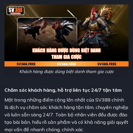
Khách hàng được dùng biệt danh tham gia cược
Chăm sóc khách hàng, hỗ trợ liên tục 24/7 tận tâm
Một trong những điểm cộng lớn nhất của SV388 chính
là dịch vụ chăm sóc khách hàng tận tâm, chuyên nghiệp
và luôn sẵn sàng 24/7. Toàn bộ nhân viên đều được đào
tạo bài bản, hiểu rõ sản phẩm và có khả năng giải quyết
mọi vấn đề nhanh chóng, chính xác.