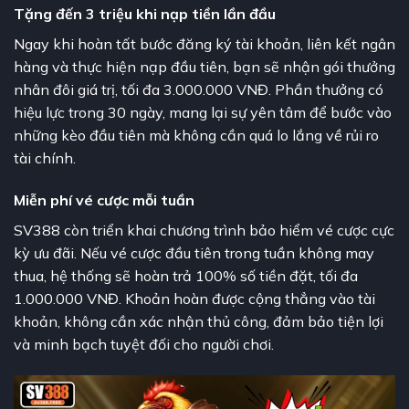
Tặng đến 3 triệu khi nạp tiền lần đầu
Ngay khi hoàn tất bước đăng ký tài khoản, liên kết ngân
hàng và thực hiện nạp đầu tiên, bạn sẽ nhận gói thưởng
nhân đôi giá trị, tối đa 3.000.000 VNĐ. Phần thưởng có
hiệu lực trong 30 ngày, mang lại sự yên tâm để bước vào
những kèo đầu tiên mà không cần quá lo lắng về rủi ro
tài chính.
Miễn phí vé cược mỗi tuần
SV388 còn triển khai chương trình bảo hiểm vé cược cực
kỳ ưu đãi. Nếu vé cược đầu tiên trong tuần không may
thua, hệ thống sẽ hoàn trả 100% số tiền đặt, tối đa
1.000.000 VNĐ. Khoản hoàn được cộng thẳng vào tài
khoản, không cần xác nhận thủ công, đảm bảo tiện lợi
và minh bạch tuyệt đối cho người chơi.