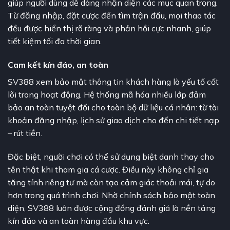
giúp người dùng dễ dàng nhận diện các mục quan trọng.
Từ đăng nhập, đặt cược đến tìm trận đấu, mọi thao tác
đều được hiển thị rõ ràng và phản hồi cực nhanh, giúp
tiết kiệm tối đa thời gian.
Cam kết kín đáo, an toàn
SV388 xem bảo mật thông tin khách hàng là yếu tố cốt
lõi trong hoạt động. Hệ thống mã hóa nhiều lớp đảm
bảo an toàn tuyệt đối cho toàn bộ dữ liệu cá nhân: từ tài
khoản đăng nhập, lịch sử giao dịch cho đến chi tiết nạp
– rút tiền.
Đặc biệt, người chơi có thể sử dụng biệt danh thay cho
tên thật khi tham gia cá cược. Điều này không chỉ gia
tăng tính riêng tư mà còn tạo cảm giác thoải mái, tự do
hơn trong quá trình chơi. Nhờ chính sách bảo mật toàn
diện, SV388 luôn được cộng đồng đánh giá là nền tảng
kín đáo và an toàn hàng đầu khu vực.