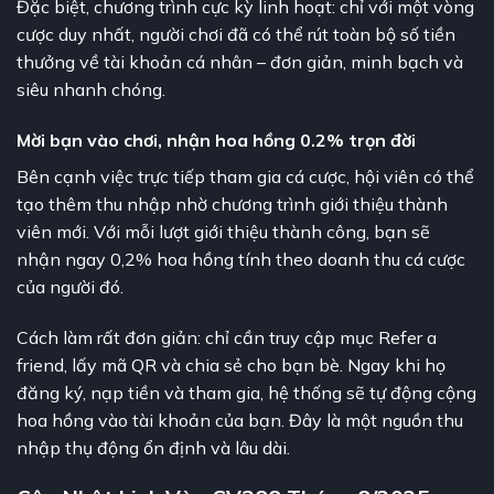
Đặc biệt, chương trình cực kỳ linh hoạt: chỉ với một vòng
cược duy nhất, người chơi đã có thể rút toàn bộ số tiền
thưởng về tài khoản cá nhân – đơn giản, minh bạch và
siêu nhanh chóng.
Mời bạn vào chơi, nhận hoa hồng 0.2% trọn đời
Bên cạnh việc trực tiếp tham gia cá cược, hội viên có thể
tạo thêm thu nhập nhờ chương trình giới thiệu thành
viên mới. Với mỗi lượt giới thiệu thành công, bạn sẽ
nhận ngay 0,2% hoa hồng tính theo doanh thu cá cược
của người đó.
Cách làm rất đơn giản: chỉ cần truy cập mục Refer a
friend, lấy mã QR và chia sẻ cho bạn bè. Ngay khi họ
đăng ký, nạp tiền và tham gia, hệ thống sẽ tự động cộng
hoa hồng vào tài khoản của bạn. Đây là một nguồn thu
nhập thụ động ổn định và lâu dài.