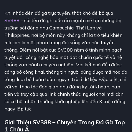
Khi nhắc đến đá gà trực tuyến, thật khó để bỏ qua
SV388
– cái tên đã ghi dấu ấn mạnh mẽ tại những thị
trường sôi động như Campuchia, Thái Lan và
Philippines, nơi bộ môn này không chỉ là trò tiêu khiển
mà còn là một phần trong đời sống văn hóa truyền
thống. Điểm nổi bật của SV388 nằm ở tính minh bạch
tuyệt đối, công nghệ bảo mật đạt chuẩn quốc tế và hệ
thống vận hành chuyên nghiệp. Mọi kết quả đều được
công bố công khai, thông tin người dùng được mã hóa đa
tầng, loại bỏ hoàn toàn nguy cơ rò rỉ dữ liệu. Đặc biệt, chỉ
với vài thao tác đơn giản như đăng ký tài khoản, nạp
tiền và truy cập qua link chính thức, người chơi mới còn
có cơ hội nhận thưởng khởi nghiệp lên đến 3 triệu đồng
ngay lập tức.
Giới Thiệu SV388 – Chuyên Trang Đá Gà Top
1 Châu Á