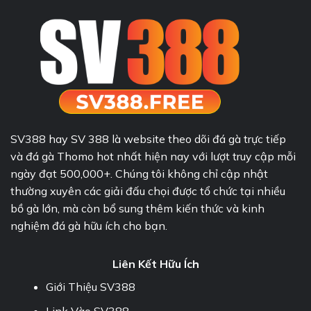
SV388
hay SV 388 là website theo dõi đá gà trực tiếp
và đá gà Thomo hot nhất hiện nay với lượt truy cập mỗi
ngày đạt 500,000+. Chúng tôi không chỉ cập nhật
thường xuyên các giải đấu chọi được tổ chức tại nhiều
bồ gà lớn, mà còn bổ sung thêm kiến thức và kinh
nghiệm đá gà hữu ích cho bạn.
Liên Kết Hữu Ích
Giới Thiệu SV388
Link Vào SV388